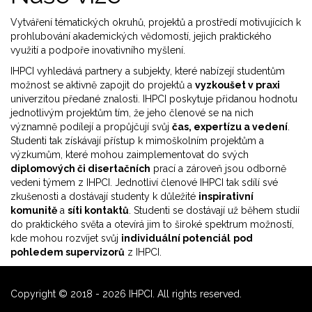
Vytváření tématických okruhů, projektů a prostředí motivujících k
prohlubování akademických vědomostí, jejich praktického
využití a podpoře inovativního myšlení.
IHPCI vyhledává partnery a subjekty, které nabízejí studentům
možnost se aktivně zapojit do projektů a
vyzkoušet v praxi
univerzitou předané znalosti. IHPCI poskytuje přidanou hodnotu
jednotlivým projektům tím, že jeho členové se na nich
významně podílejí a propůjčují svůj
čas, expertízu a vedení
.
Studenti tak získávají přístup k mimoškolním projektům a
výzkumům, které mohou zaimplementovat do svých
diplomových či disertačních
prací a zároveň jsou odborně
vedeni týmem z IHPCI. Jednotliví členové IHPCI tak sdílí své
zkušenosti a dostávají studenty k důležité
inspirativní
komunitě
a
síti kontaktů
. Studenti se dostávají už během studií
do praktického světa a otevírá jim to široké spektrum možností,
kde mohou rozvíjet svůj
individuální potenciál
pod
pohledem supervizorů
z IHPCI.
Copyright © 2018 - 2026 IHPCI. All rights reserved.